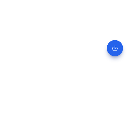
aio
-consulting
KI-Entwickler & Berater für mittelständische Unternehmen.
Automatisierungen, Chatbots und KI-Web-Apps — direkt, ohne
Agentur-Overhead.